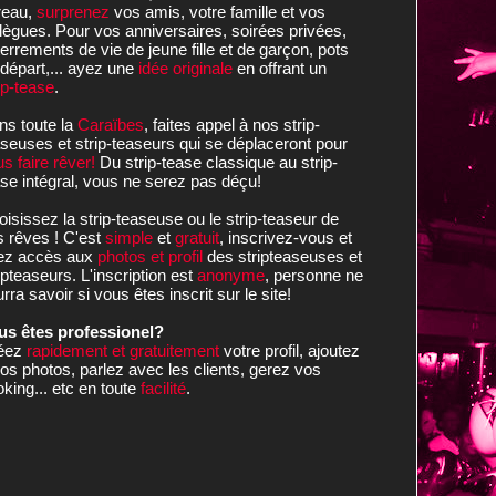
reau,
surprenez
vos amis, votre famille et vos
lègues. Pour vos anniversaires, soirées privées,
errements de vie de jeune fille et de garçon, pots
départ,... ayez une
idée originale
en offrant un
ip-tease
.
ns toute la
Caraïbes
, faites appel à nos strip-
seuses et strip-teaseurs qui se déplaceront pour
s faire rêver!
Du strip-tease classique au strip-
se intégral, vous ne serez pas déçu!
isissez la strip-teaseuse ou le strip-teaseur de
 rêves ! C'est
simple
et
gratuit
, inscrivez-vous et
ez accès aux
photos et profil
des stripteaseuses et
ipteaseurs. L'inscription est
anonyme
, personne ne
rra savoir si vous êtes inscrit sur le site!
us êtes professionel?
éez
rapidement et gratuitement
votre profil, ajoutez
os photos, parlez avec les clients, gerez vos
king... etc en toute
facilité
.