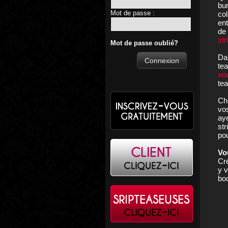
bu
Mot de passe :
col
ent
de 
str
Mot de passe oublié?
Da
Connexion
tea
vou
tea
Cho
vos
ay
str
pou
Vo
Cr
y v
boo